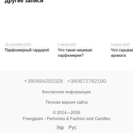
Другие записи
10 сентября 2022
7 июля 2022
6 июля 2022
Парфюмерный гардероб
Что такое нишевая
Что скрыва
парфюмерия?
аромата
+380664282328
+380672782190
Контактная информация
Полная версия сайта
© 2014—2026
Frangipani - Parfumes & Fashion and Candles
Укр
Рус