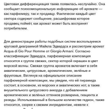
Цветовая дифференциация также появилась неслучайно. Она
сообщает психоэмоциональную информацию об аромате —
как парфюмеру, так и продавцу. Фактически каждый цвет
сектора содержит сообщение, расшифровав которое
продавец поймёт, как аромат может быть воспринят
потребителем.
Для демонстрации работы подобных систем воспользуемся
круговой диаграммой Майкла Эдвардса и рассмотрим аромат
Acqua di Gio Pour Homme от Giorgio Armani. Согласно
классификации Эдвардса, парфюмерная композиция
относится к группе свежих, сектор которой окрашен в цвет
морской волны. Свежая группа ароматов включает в себя
акватические, цитрусовые, ароматические, зелёные и
фруктовые. Взглянув на официальное описание
парфюмерной композиции, мы увидим, что её пирамида
состоит, в основном, из морских и акватических нот, а также
внушительного цитрусового аккорда с добавлением
ароматических и зелёных оттенков розмарина, гиацинта и
резеды. Использованный в большом количестве гедион, также
относится, скорее к свежим ингредиентам, нежели к