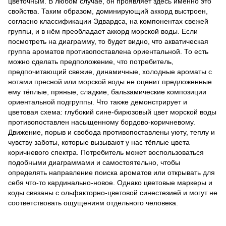
цветочным. В любом случае, он проявляет здесь именно это
свойства. Таким образом, доминирующий аккорд выстроен,
согласно классификации Эдвардса, на компонентах свежей
группы, и в нём преобладает аккорд морской воды. Если
посмотреть на диаграмму, то будет видно, что акватическая
группа ароматов противопоставлена ориентальной. То есть
можно сделать предположение, что потребитель,
предпочитающий свежие, динамичные, холодные ароматы с
нотами пресной или морской воды не оценит предложенные
ему тёплые, пряные, сладкие, бальзамические композиции
ориентальной подгруппы. Что также демонстрирует и
цветовая схема: глубокий сине-бирюзовый цвет морской воды
противопоставлен насыщенному бордово-коричневому.
Движение, порыв и свобода противопоставлены уюту, теплу и
чувству заботы, которые вызывают у нас тёплые цвета
коричневого спектра. Потребитель может воспользоваться
подобными диаграммами и самостоятельно, чтобы
определять направление поиска ароматов или открывать для
себя что-то кардинально-новое. Однако цветовые маркеры и
коды связаны с ольфакторно-цветовой синестезией и могут не
соответствовать ощущениям отдельного человека.