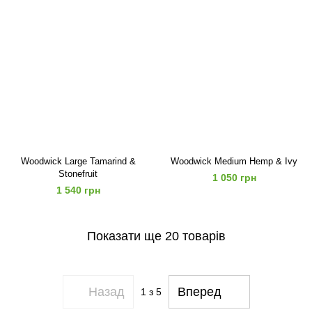
Woodwick Large Tamarind &
Woodwick Medium Hemp & Ivy
Stonefruit
1 050 грн
1 540 грн
Показати ще 20 товарів
Назад
Вперед
1
з 5