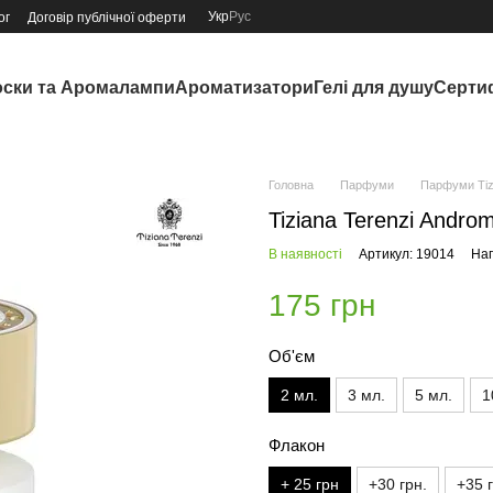
Укр
Рус
ог
Договір публічної оферти
ски та Аромалампи
Ароматизатори
Гелі для душу
Серти
Головна
Парфуми
Парфуми Tizi
Tiziana Terenzi Andro
В наявності
Артикул: 19014
Нап
175 грн
Об'єм
2 мл.
3 мл.
5 мл.
1
Флакон
+ 25 грн
+30 грн.
+35 