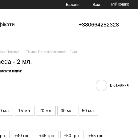
Мій кошик
Бажання
Вхід
+380664282328
фікати
ana Terenzi
Tiziana Terenzi Andromeda - 2 мл.
meda - 2 мл.
исати відгук
В бажання
0 мл.
15 мл.
20 мл.
30 мл.
50 мл.
грн.
+40 грн.
+45 грн.
+50 грн.
+55 грн.