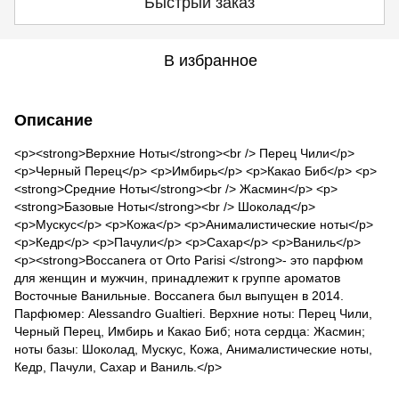
Быстрый заказ
В избранное
Описание
<p><strong>Верхние Ноты</strong><br /> Перец Чили</p>
<p>Черный Перец</p> <p>Имбирь</p> <p>Какао Биб</p> <p>
<strong>Средние Ноты</strong><br /> Жасмин</p> <p>
<strong>Базовые Ноты</strong><br /> Шоколад</p>
<p>Мускус</p> <p>Кожа</p> <p>Анималистические ноты</p>
<p>Кедр</p> <p>Пачули</p> <p>Сахар</p> <p>Ваниль</p>
<p><strong>Boccanera от Orto Parisi </strong>- это парфюм
для женщин и мужчин, принадлежит к группе ароматов
Восточные Ванильные. Boccanera был выпущен в 2014.
Парфюмер: Alessandro Gualtieri. Верхние ноты: Перец Чили,
Черный Перец, Имбирь и Какао Биб; нота сердца: Жасмин;
ноты базы: Шоколад, Мускус, Кожа, Анималистические ноты,
Кедр, Пачули, Сахар и Ваниль.</p>