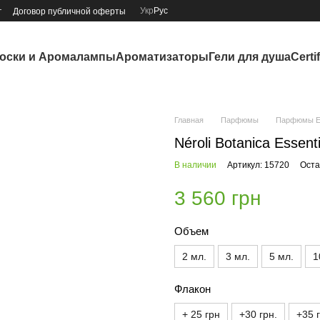
Укр
Рус
г
Договор публичной оферты
оски и Аромалампы
Ароматизаторы
Гели для душа
Certi
Главная
Парфюмы
Парфюмы Es
Néroli Botanica Essen
В наличии
Артикул: 15720
Оста
3 560 грн
Объем
2 мл.
3 мл.
5 мл.
1
Флакон
+ 25 грн
+30 грн.
+35 