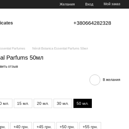
Мой заказ
Желания
Вход
+380664282328
ficates
sential Parfumes
Néroli Botanica Essential Parfums 50мл
tial Parfums 50мл
вить отзыв
В желания
0 мл.
15 мл.
20 мл.
30 мл.
50 мл.
грн.
+40 грн.
+45 грн.
+50 грн.
+55 грн.