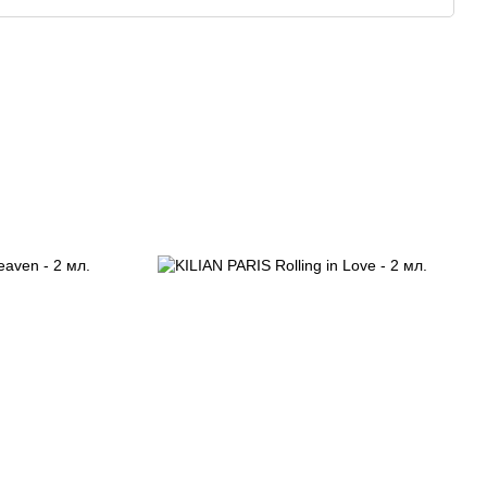
рый необъяснимым образом испаряется из коньячных
ся то, что многие из современных ароматов Калиана
 его древесными и алкогольными нотками и оттенками.
е с такими известными парфюмерными домами, как
, в которой достигает гармоничного сочетания
 его принцип «eco-luxe», состоящий в том, что
имально загрязняя планету, мгновенно поднял его бренд
ю «нишу».