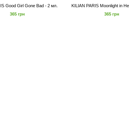
S Good Girl Gone Bad - 2 мл.
KILIAN PARIS Moonlight in He
365 грн
365 грн
олее десяти лет назад в 2007 году Килианом Хеннесси, бренд KI
их о любви и ее запретах, грехе и невинности, тьме и свете –
творения KILIAN, эстетику и отражение историй бренда.
гает меню ароматов пяти ольфакторных семейств The Fresh, The 
чных погребов его детских воспоминаний до самых элегантных 
IAN исследует то пространство, к которому аромат прикасаетс