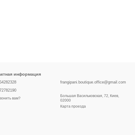
актная информация
64282328
frangipani.boutique.office@gmail.com
72782190
Большая Васильковская, 72, Киев,
вонить вам?
02000
Карта проезда