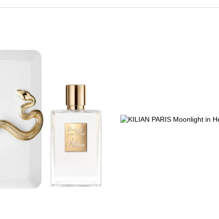
ебя дорогу в мир парфюмерного искусства.
ов» в доме Хеннеси называют небольшой процент коньяка, кото
дто ангелы забирают причитающуюся им часть. Этим объясняет
т память его детства, созвучны запаху драгоценного коньяка с
и учебы он продолжает работать в парфюмерии, в т.ч. вмест
, Paco Rabanne, Alexander McQueen и Giorgio Armani.
Килиан выпускает коллекцию ароматов под собственным именем
, элегантности и абсолютной бескомпромиссной роскошности. А
в могут наполняться многократно и храниться многие годы, мин
арфюмерного Oлимпа, и обеспечил ему в этой сфере собственну