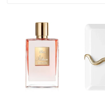
открыл для с
«Долей ангел
погребов, бу
как бы храня
По завершени
Christian Dior
В 2007 году 
изысканности
флаконы духо
на вершину п