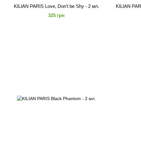
KILIAN PARIS Love, Don't be Shy - 2 мл.
KILIAN PARI
325 грн
Основанный б
рассказывающ
формировать 
KILIAN предла
темных конья
желаний… KIL