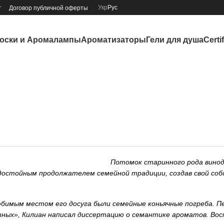
Укр
Рус
г
Договор публичной оферты
оски и Аромалампы
Ароматизаторы
Гели для душа
Certi
Потомок старинного рода винод
достойным продолжателем семейной традиции, создав свой соб
бимым местом его досуга были семейные коньячные погреба. Пе
тных», Килиан написал диссертацию о семантике ароматов. Воспр