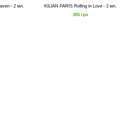
aven - 2 мл.
KILIAN PARIS Rolling in Love - 2 мл.
385 грн
LIAN представил опус из десяти ароматов,
 некой двойственности, которая продолжает
Narcotics, The Cellars, The Smokes и The Liquors. От
парижских вечеров, на которых нет запретных
я так сильно, незаметно и безгранично.