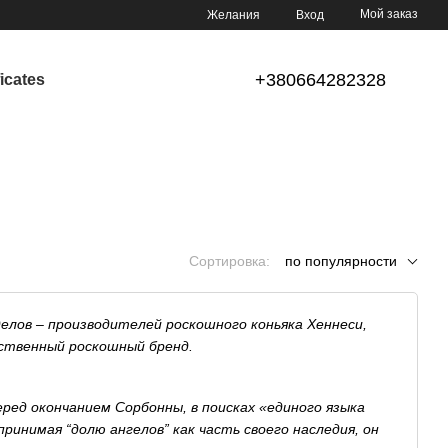
Мой заказ
Желания
Вход
+380664282328
ficates
Сортировка:
по популярности
елов – производителей роскошного коньяка Хеннеси,
ственный роскошный бренд.
ред окончанием Сорбонны, в поисках «единого языка
инимая “долю ангелов” как часть своего наследия, он