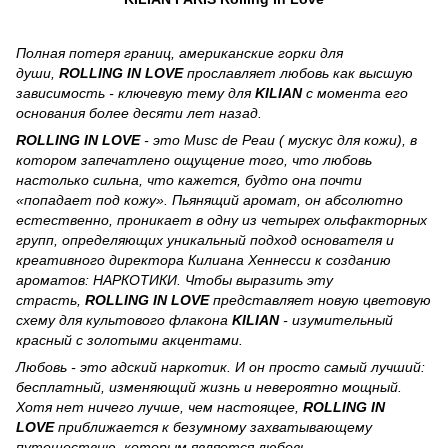
Полная потеря границ, американские горки для
души,
ROLLING IN LOVE
прославляет любовь как высшую
зависимость - ключевую тему для
KILIAN
с момента его
основания более десяти лет назад.
ROLLING IN LOVE
- это Musc de Peau ( мускус для кожи), в
котором запечатлено ощущение того, что любовь
настолько сильна, что кажется, будто она почти
«попадает под кожу». Пьянящий аромат, он абсолютно
естественно, проникает в одну из четырех ольфакторных
групп, определяющих уникальный подход основателя и
креативного директора Килиана Хеннесси к созданию
ароматов: НАРКОТИКИ. Чтобы выразить эту
страсть,
ROLLING IN LOVE
представляет новую цветовую
схему для культового флакона
KILIAN
- изумительный
красный с золотыми акцентами.
Любовь - это адский наркотик. И он просто самый лучший:
бесплатный, изменяющий жизнь и невероятно мощный.
Хотя нет ничего лучше, чем настоящее,
ROLLING IN
LOVE
приближается к безумному захватывающему
путешествию, которым является любовь.