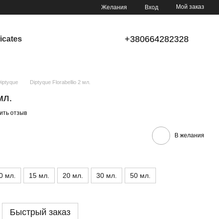
Мой заказ
Желания
Вход
+380664282328
ficates
ptyque
Diptyque Florabellio 2 мл.
мл.
ить отзыв
В желания
0 мл.
15 мл.
20 мл.
30 мл.
50 мл.
Быстрый заказ