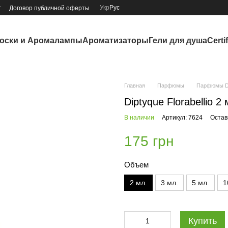
Укр
Рус
г
Договор публичной оферты
оски и Аромалампы
Ароматизаторы
Гели для душа
Certi
Главная
Парфюмы
Парфюмы Di
Diptyque Florabellio 2 
В наличии
Артикул: 7624
Остав
175 грн
Объем
2 мл.
3 мл.
5 мл.
1
Купить