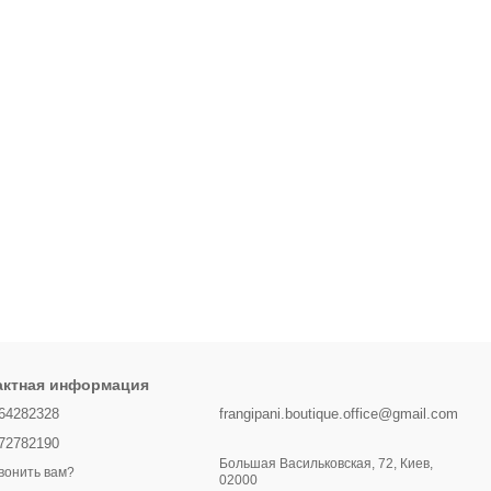
актная информация
64282328
frangipani.boutique.office@gmail.com
72782190
Большая Васильковская, 72, Киев,
вонить вам?
02000