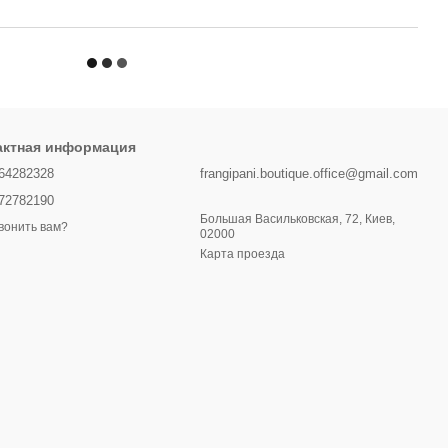
актная информация
64282328
frangipani.boutique.office@gmail.com
72782190
Большая Васильковская, 72, Киев,
вонить вам?
02000
Карта проезда