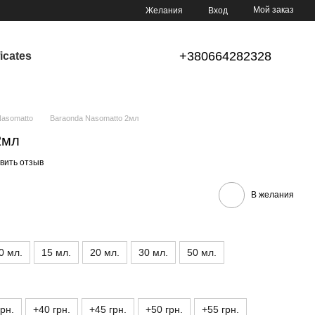
Мой заказ
Желания
Вход
+380664282328
ficates
asomatto
Baraonda Nasomatto 2мл
2мл
вить отзыв
В желания
0 мл.
15 мл.
20 мл.
30 мл.
50 мл.
грн.
+40 грн.
+45 грн.
+50 грн.
+55 грн.