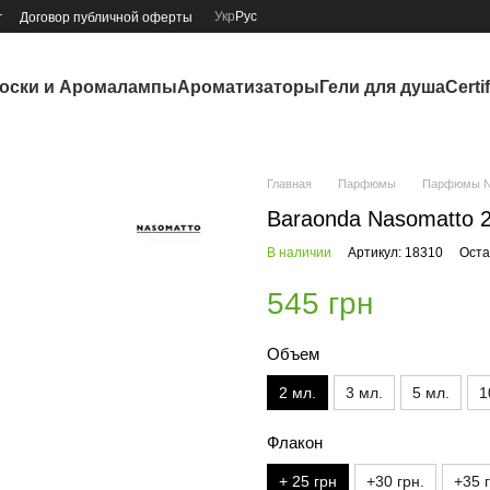
Укр
Рус
г
Договор публичной оферты
оски и Аромалампы
Ароматизаторы
Гели для душа
Certi
Главная
Парфюмы
Парфюмы N
Baraonda Nasomatto 
В наличии
Артикул: 18310
Оста
545 грн
Объем
2 мл.
3 мл.
5 мл.
1
Флакон
+ 25 грн
+30 грн.
+35 