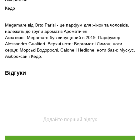
Кедр
Megamare від Orto Parisi - це парфум для жінок та чоловіків,
належить до групи ароматів Ароматичні
Акватичні. Megamare був випущений в 2019. Парфумер:
Alessandro Gualtieri. Верхні ноти: Бергамот і Лимон; ноти
серця: Морські Водорослі, Calone і Hedione; ноти бази: Мускус,
Амброксан і Кедр.
Відгуки
Додайте перший відгук