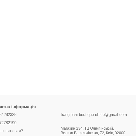
актна інформація
64282328
frangipani.boutique.office@gmail.com
72782190
Магазин 234, ТЦ Олімпійський,
звонити вам?
Велика Васильківська, 72, Київ, 02000