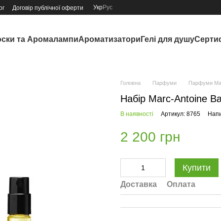
Укр
Рус
ог
Договір публічної оферти
ски та Аромалампи
Ароматизатори
Гелі для душу
Серти
Головна
Парфуми
Парфуми Mar
Набір Marc-Antoine Ba
В наявності
Артикул: 8765
Напи
2 200 грн
Купити
Доставка
Оплата