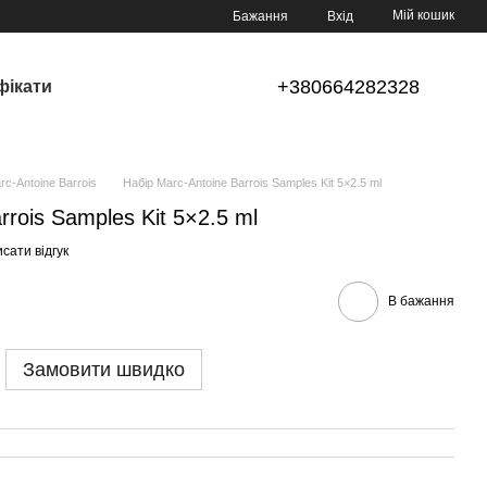
Мій кошик
Бажання
Вхід
+380664282328
фікати
c-Antoine Barrois
Набір Marc-Antoine Barrois Samples Kit 5×2.5 ml
rrois Samples Kit 5×2.5 ml
сати відгук
В бажання
Замовити швидко