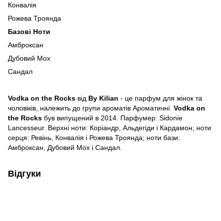
Конвалія
Рожева Троянда
Базові Ноти
Амброксан
Дубовий Мох
Сандал
Vodka on the Rocks
від
By Kilian
- це парфум для жінок та
чоловіків, належить до групи ароматів Ароматичні.
Vodka on
the Rocks
був випущений в 2014. Парфумер: Sidonie
Lancesseur. Верхні ноти: Коріандр, Альдегіди і Кардамон; ноти
серця: Ревінь, Конвалія і Рожева Троянда; ноти бази:
Амброксан, Дубовий Мох і Сандал.
Відгуки