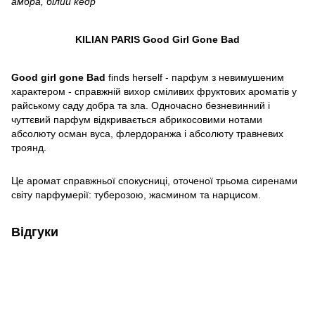
амбра, білий кедр
KILIAN PARIS Good Girl Gone Bad
Good girl gone Bad
finds herself - парфум з невимушеним
характером - справжній вихор сміливих фруктових ароматів у
райському саду добра та зла. Одночасно безневинний і
чуттєвий парфум відкривається абрикосовими нотами
абсолюту осман вуса, флердоранжа і абсолюту травневих
троянд.
Це аромат справжньої спокусниці, оточеної трьома сиренами
світу парфумерії: туберозою, жасмином та нарцисом.
Відгуки