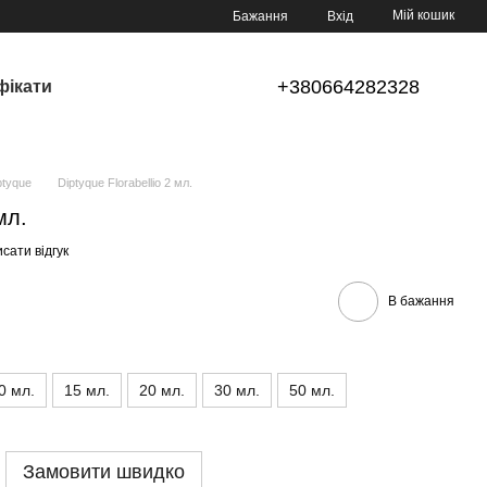
Мій кошик
Бажання
Вхід
+380664282328
фікати
tyque
Diptyque Florabellio 2 мл.
мл.
сати відгук
В бажання
0 мл.
15 мл.
20 мл.
30 мл.
50 мл.
Замовити швидко