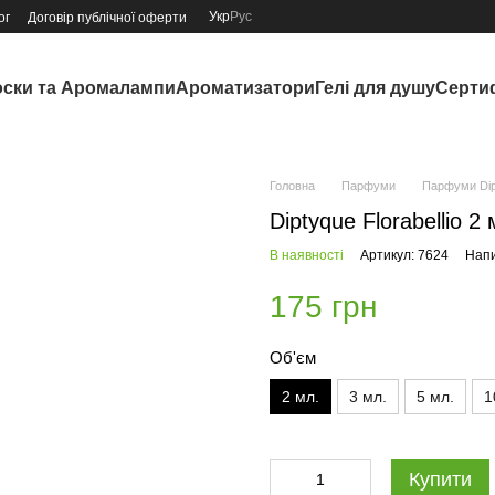
Укр
Рус
ог
Договір публічної оферти
ски та Аромалампи
Ароматизатори
Гелі для душу
Серти
Головна
Парфуми
Парфуми Dip
Diptyque Florabellio 2 
В наявності
Артикул: 7624
Напи
175 грн
Об'єм
2 мл.
3 мл.
5 мл.
1
Купити