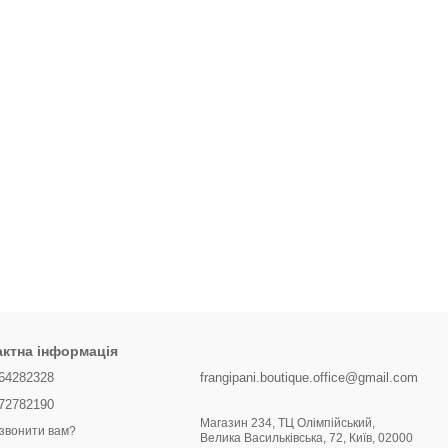
актна інформація
64282328
frangipani.boutique.office@gmail.com
72782190
Магазин 234, ТЦ Олімпійський,
звонити вам?
Велика Васильківська, 72, Київ, 02000