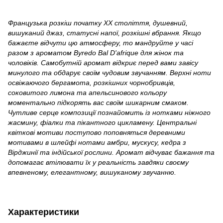
Французька розкіш початку XX століття, душевний,
вишуканий джаз, статусні напої, розкішні вбрання. Якщо
бажаєте відчути цю атмосферу, то мандруйте у часі
разом з ароматом Byredo Bal D'afrique для жінок та
чоловіків. Самобутній аромат відкриє перед вами завісу
минулого та обдарує своїм чудовим звучанням. Верхні ноти
освіжаючого бергамота, розкішних чорнобривців,
соковитого лимона та апельсинового кольору
моментально підкорять вас своїм шикарним смаком.
Чутливе серце композиції познайомить із нотками ніжного
жасмину, фіалки та пікантного цикламену. Центральні
квіткові мотиви поступово поповняться деревними
мотивами в шлейфі нотами амбри, мускусу, кедра з
Вірджинії та індійської рослини. Аромат відчуває бажання та
допомагає втілювати їх у реальність завдяки своєму
впевненому, елегантному, вишуканому звучанню.
Характеристики