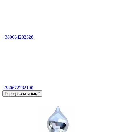
+380664282328
+380672782190
Передзвонити вам?